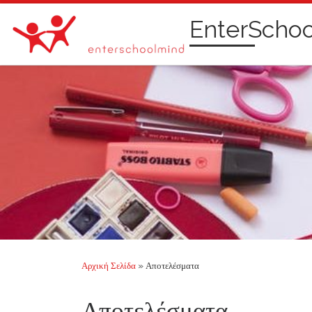
Μετάβαση στο περιεχόμενο
EnterScho
Αρχική Σελίδα
»
Αποτελέσματα
Αποτελέσματα