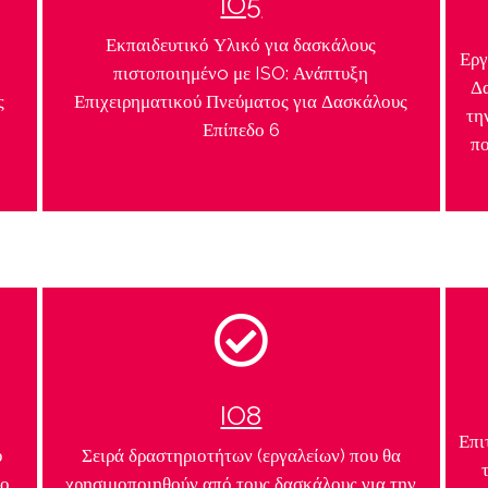
IO5
Εκπαιδευτικό Υλικό για δασκάλους
Εργ
πιστοποιημένo με ISO: Ανάπτυξη
Δα
ς
Επιχειρηματικού Πνεύματος για Δασκάλους
τη
Επίπεδο 6
πο
IO8
Επι
υ
Σειρά δραστηριοτήτων (εργαλείων) που θα
το
χρησιμοποιηθούν από τους δασκάλους για την