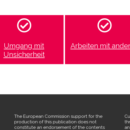
Umgang mit
Arbeiten mit ande
Unsicherheit
The European Commission support for the
Cu
production of this publication does not
th
constitute an endorsement of the contents
an