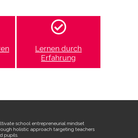
ren
Lernen durch
Erfahrung
ltivate school entrepreneurial mindset
rough holistic approach targeting teachers
d pupils.