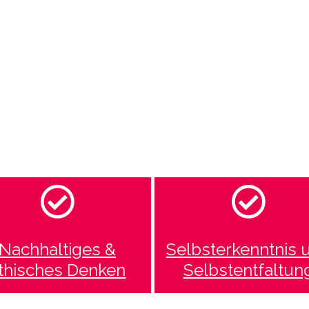
Nachhaltiges &
Selbsterkenntnis 
thisches Denken
Selbstentfaltun