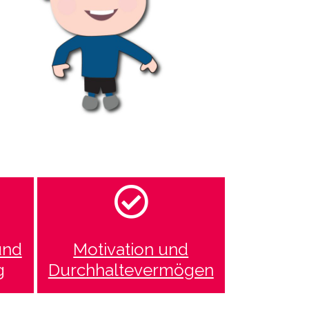
und
Motivation und
g
Durchhaltevermögen